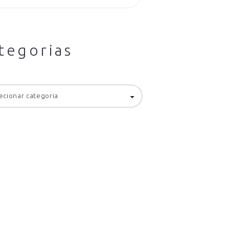
tegorias
orias