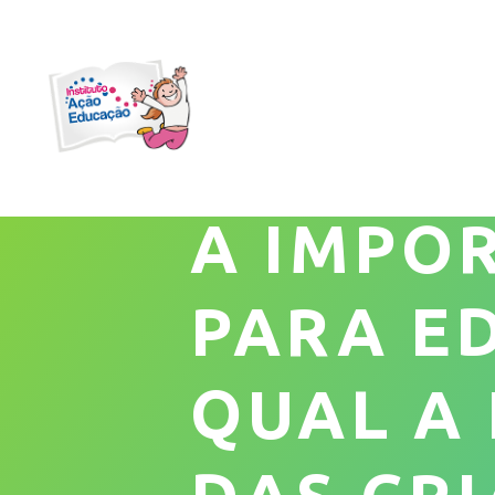
A IMPO
PARA E
QUAL A 