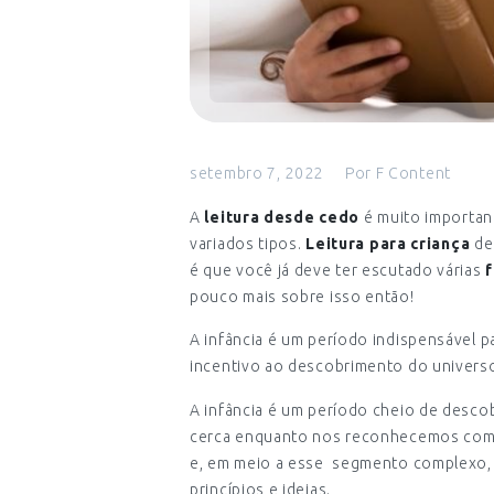
setembro 7, 2022
Por
F Content
A
leitura desde cedo
é muito important
variados tipos.
Leitura para criança
de 
é que você já deve ter escutado várias
f
pouco mais sobre isso então!
A infância é um período indispensável pa
incentivo ao descobrimento do universo 
A infância é um período cheio de desc
cerca enquanto nos reconhecemos como
e, em meio a esse segmento complexo, s
princípios e ideias.