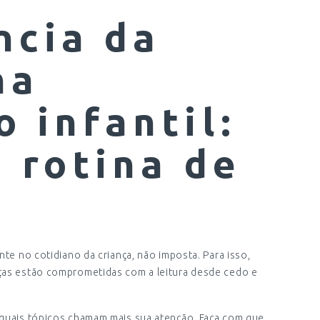
ncia da
na
 infantil:
 rotina de
nte no cotidiano da criança, não imposta. Para isso,
ças estão comprometidas com a leitura desde cedo e
 quais tópicos chamam mais sua atenção. Faça com que