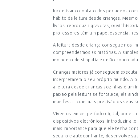
Incentivar o contato dos pequenos com 
hábito da leitura desde crianças. Mesmo 
livros, reproduzir gravuras, ouvir histór
professores têm um papel essencial nes
A leitura desde criança consegue nos i
compreendermos as histórias. A simples 
momento de simpatia e união com o adult
Crianças maiores já conseguem executar
interpretarem o seu próprio mundo. A par
a leitura desde crianças sozinhas é um i
paixão pela leitura se fortalece, ela a
manifestar com mais precisão os seus s
Vivemos em um período digital, onde a 
dispositivos eletrônicos. Introduzir a l
mais importante para que ele tenha con
seguro e autoconfiante, desenvolve sua 