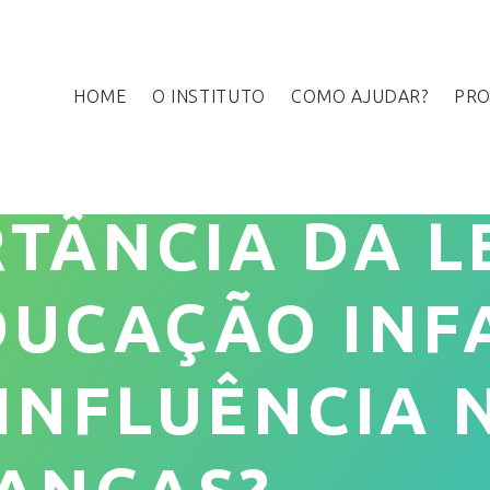
HOME
O INSTITUTO
COMO AJUDAR?
PRO
RTÂNCIA DA L
DUCAÇÃO INFA
INFLUÊNCIA 