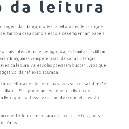
 da leitura
izagem da criança, motivar a leitura desde criança é
fase, tanto a casa como a escola desempenham papéis
mais intencional e pedagógica, as famílias facilitam
arantir algumas competências, deixar as crianças
ravés da leitura. As escolas precisam buscar livros que
igativo, de reflexão acurada.
idar da leitura desde cedo, às vezes sem essa intenção,
miliares. Elas poderiam escolher um livro que
m livro que contasse exatamente o que elas estão
um repertório extenso para estimular a leitura, pois
histórias.