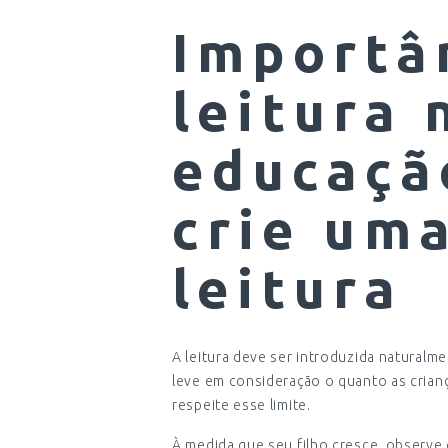
Importâ
leitura 
educação
crie uma
leitura
A leitura deve ser introduzida naturalme
leve em consideração o quanto as crian
respeite esse limite.
À medida que seu filho cresce, observe