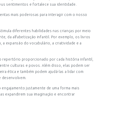
eus sentimentos e fortalece sua identidade.
amentas mais poderosas para interagir com o nosso
estimula diferentes habilidades nas crianças por meio
te, da alfabetização infantil. Por exemplo, os livros
a expansão do vocabulário, a criatividade e a
 repertório proporcionado por cada história infantil,
 entre culturas e povos. Além disso, elas podem ser
ira ética e também podem ajudá-las a lidar com
e desenvolvem.
ta o engajamento justamente de uma forma mais
nças expandirem sua imaginação e encontrar