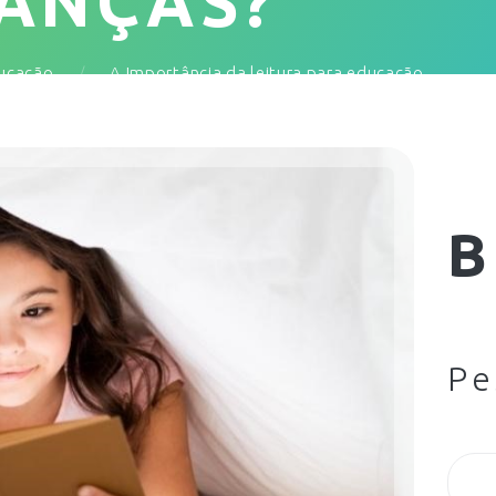
IANÇAS?
ucação
A Importância da leitura para educação...
B
Pe