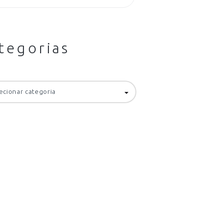
tegorias
orias