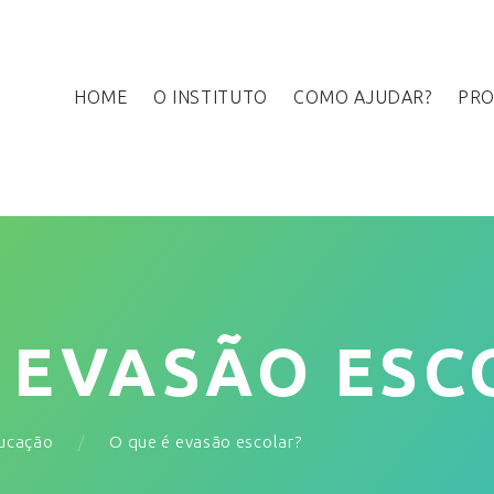
HOME
O INSTITUTO
COMO AJUDAR?
PRO
É EVASÃO ESC
ucação
O que é evasão escolar?