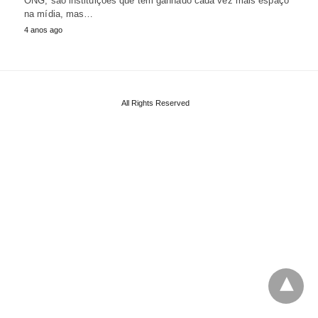
ONG, são instituições que têm ganhado cada vez mais espaço
na mídia, mas…
4 anos ago
All Rights Reserved