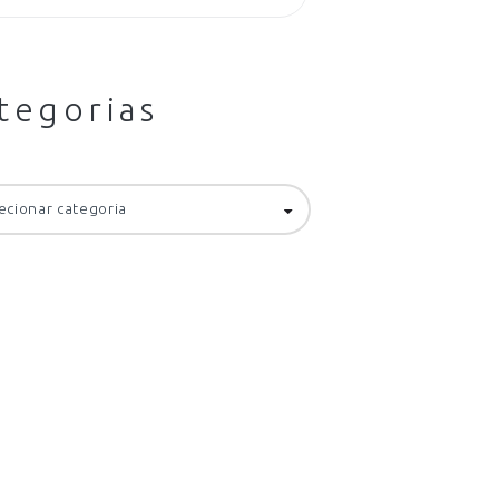
tegorias
orias